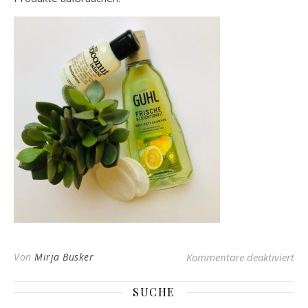
für
Von
Mirja Busker
Kommentare deaktiviert
SUCHE